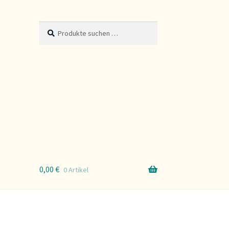
Suche
Suchen
nach:
0,00
€
0 Artikel