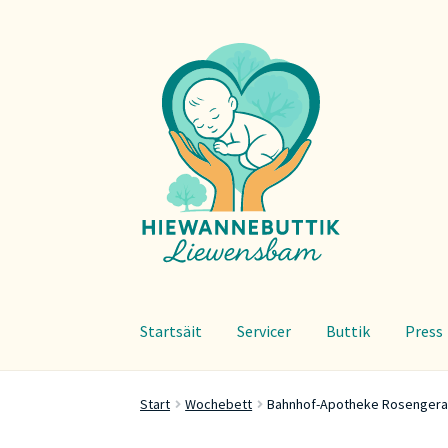
Zur
Zum
Navigation
Inhalt
springen
springen
Startsäit
Servicer
Buttik
Press
Start
Wochebett
Bahnhof-Apotheke Rosengeran