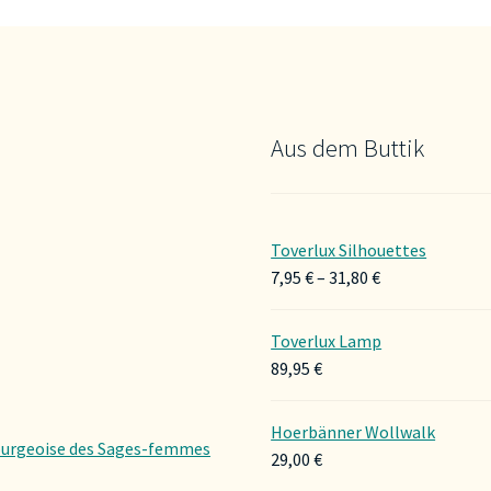
Aus dem Buttik
Toverlux Silhouettes
Preisspanne:
7,95
€
–
31,80
€
7,95 €
bis
Toverlux Lamp
31,80 €
89,95
€
Hoerbänner Wollwalk
urgeoise des Sages-femmes
29,00
€