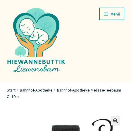
Zur
Zum
Menü
Navigation
Inhalt
springen
springen
Startsäit
Start
Bahnhof-Apotheke
Bahnhof-Apotheke Melisse-Teebaum
Öl 10ml
Servicer
Buttik
Press
🔍