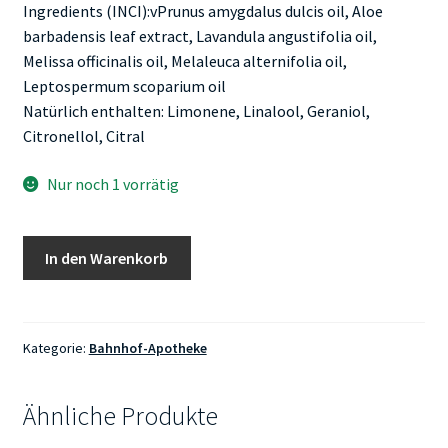
Ingredients (INCI):vPrunus amygdalus dulcis oil, Aloe
barbadensis leaf extract, Lavandula angustifolia oil,
Melissa officinalis oil, Melaleuca alternifolia oil,
Leptospermum scoparium oil
Natürlich enthalten: Limonene, Linalool, Geraniol,
Citronellol, Citral
Nur noch 1 vorrätig
Bahnhof-
In den Warenkorb
Apotheke
Melisse-
Teebaum
Öl
Kategorie:
Bahnhof-Apotheke
10ml
Menge
Ähnliche Produkte