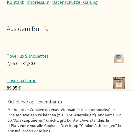
Kontakt
·
Impressum
·
Datenschutzerklärung
Aus dem Buttik
Toverlux Silhouettes
Preisspanne:
7,95
€
–
31,80
€
7,95 €
bis
Toverlux Lamp
31,80 €
89,95
€
Kichelcher op liewensbam.lu
Hoerbänner Wollwalk
Mir benotze Cookien op eiser Websäit fir Iech personaliséiert
29,00
€
Inhalter uweisen ze kënnen (z. B. Äre Wuerekuerf). Andeems Dir
op "All akzeptéieren" dréckt, gitt Dir Äert Averständnis fir
d'Platzéiere vun alle Cookien. Dréckt op "Cookie Astellungen" fir
eng méi präzis Astellung.