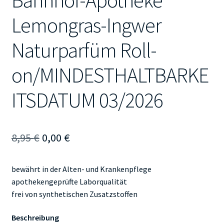
Bahnhof-Apotheke
Lemongras-Ingwer
Naturparfüm Roll-
on/MINDESTHALTBARKE
ITSDATUM 03/2026
Ursprünglicher
Aktueller
8,95
€
0,00
€
Preis
Preis
bewährt in der Alten- und Krankenpflege
war:
ist:
apothekengeprüfte Laborqualität
8,95 €
0,00 €.
frei von synthetischen Zusatzstoffen
Beschreibung