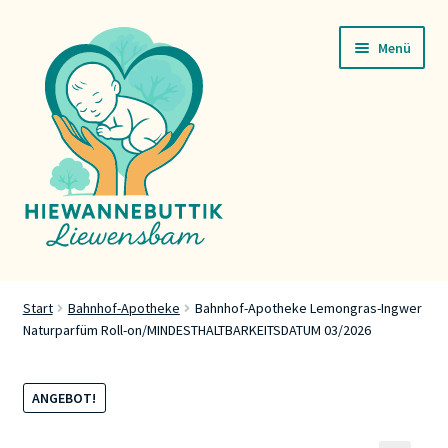
Zur
Zum
Menü
Navigation
Inhalt
springen
springen
Startsäit
Start
Bahnhof-Apotheke
Bahnhof-Apotheke Lemongras-Ingwer
Naturparfüm Roll-on/MINDESTHALTBARKEITSDATUM 03/2026
Servicer
Buttik
ANGEBOT!
Press