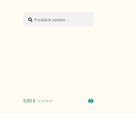
Suche
Suchen
nach:
0,00
€
0 Artikel