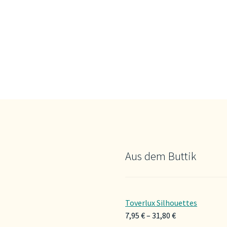
Aus dem Buttik
Toverlux Silhouettes
Preisspanne:
7,95
€
–
31,80
€