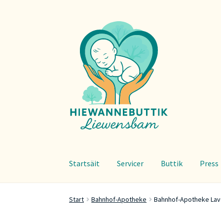
Zur
Zum
Navigation
Inhalt
springen
springen
Startsäit
Servicer
Buttik
Press
Start
Bahnhof-Apotheke
Bahnhof-Apotheke Lav