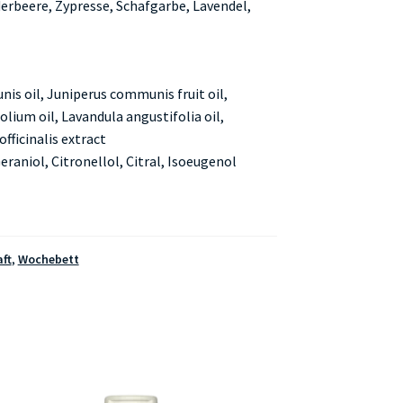
rbeere, Zypresse, Schafgarbe, Lavendel,
is oil, Juniperus communis fruit oil,
olium oil, Lavandula angustifolia oil,
ficinalis extract
raniol, Citronellol, Citral, Isoeugenol
ft
,
Wochebett