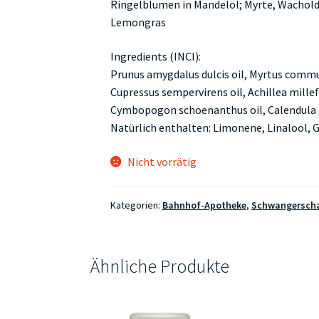
Ringelblumen in Mandelöl; Myrte, Wacholde
Lemongras
Ingredients (INCI):
Prunus amygdalus dulcis oil, Myrtus commun
Cupressus sempervirens oil, Achillea millef
Cymbopogon schoenanthus oil, Calendula of
Natürlich enthalten: Limonene, Linalool, Ge
Nicht vorrätig
Kategorien:
Bahnhof-Apotheke
,
Schwangerscha
Ähnliche Produkte