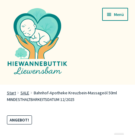
Zur
Zum
Menü
Navigation
Inhalt
springen
springen
Startsäit
Start
SALE
Bahnhof-Apotheke Kreuzbein-Massageöl 50ml
MINDESTHALTBARKEITSDATUM 12/2025
Servicer
Buttik
ANGEBOT!
Press