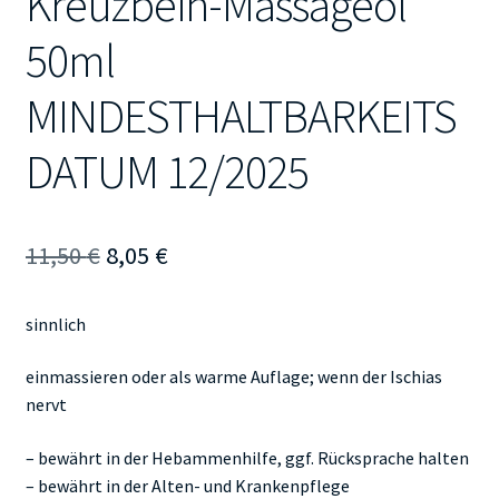
Kreuzbein-Massageöl
50ml
MINDESTHALTBARKEITS
DATUM 12/2025
Ursprünglicher
Aktueller
11,50
€
8,05
€
Preis
Preis
sinnlich
war:
ist:
11,50 €
8,05 €.
einmassieren oder als warme Auflage; wenn der Ischias
nervt
– bewährt in der Hebammenhilfe, ggf. Rücksprache halten
– bewährt in der Alten- und Krankenpflege