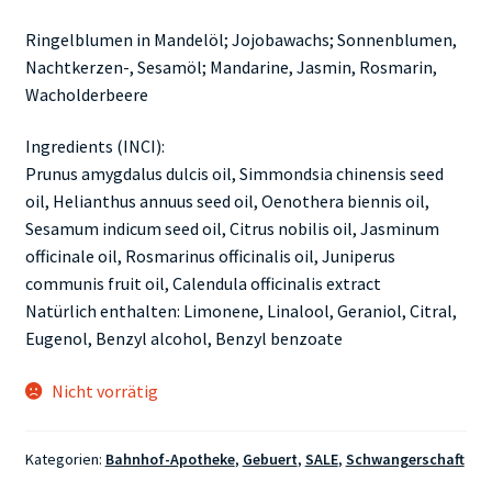
Ringelblumen in Mandelöl; Jojobawachs; Sonnenblumen,
Nachtkerzen-, Sesamöl; Mandarine, Jasmin, Rosmarin,
Wacholderbeere
Ingredients (INCI):
Prunus amygdalus dulcis oil, Simmondsia chinensis seed
oil, Helianthus annuus seed oil, Oenothera biennis oil,
Sesamum indicum seed oil, Citrus nobilis oil, Jasminum
officinale oil, Rosmarinus officinalis oil, Juniperus
communis fruit oil, Calendula officinalis extract
Natürlich enthalten: Limonene, Linalool, Geraniol, Citral,
Eugenol, Benzyl alcohol, Benzyl benzoate
Nicht vorrätig
Kategorien:
Bahnhof-Apotheke
,
Gebuert
,
SALE
,
Schwangerschaft