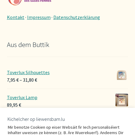
Kontakt
·
Impressum
·
Datenschutzerklärung
Aus dem Buttik
Toverlux Silhouettes
Preisspanne:
7,95
€
–
31,80
€
7,95 €
bis
Toverlux Lamp
31,80 €
89,95
€
Kichelcher op liewensbam.lu
Hoerbänner Wollwalk
Mir benotze Cookien op eiser Websäit fir Iech personaliséiert
29,00
€
Inhalter uweisen ze kënnen (z. B. Äre Wuerekuerf). Andeems Dir