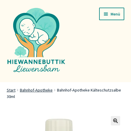
Zur
Zum
Menü
Navigation
Inhalt
springen
springen
Startsäit
Start
Bahnhof-Apotheke
Bahnhof-Apotheke Kälteschutzsalbe
30ml
Servicer
Buttik
Press
🔍