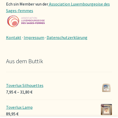
Ech sin Member vun der
Association Luxembourgeoise des
Sages-femmes
Kontakt
·
Impressum
·
Datenschutzerklärung
Aus dem Buttik
Toverlux Silhouettes
Preisspanne:
7,95
€
–
31,80
€
7,95 €
bis
Toverlux Lamp
31,80 €
89,95
€