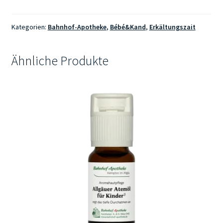
Kälteschutzsalbe
30ml
Menge
Kategorien:
Bahnhof-Apotheke
,
Bébé&Kand
,
Erkältungszait
Ähnliche Produkte