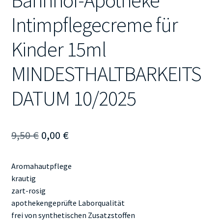
Bahnhof-Apotheke
Intimpflegecreme für
Kinder 15ml
MINDESTHALTBARKEITS
DATUM 10/2025
Ursprünglicher
Aktueller
9,50
€
0,00
€
Preis
Preis
Aromahautpflege
war:
ist:
krautig
9,50 €
0,00 €.
zart-rosig
apothekengeprüfte Laborqualität
frei von synthetischen Zusatzstoffen