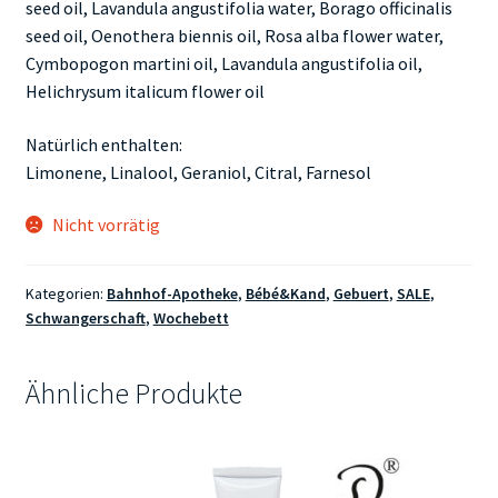
seed oil, Lavandula angustifolia water, Borago officinalis
seed oil, Oenothera biennis oil, Rosa alba flower water,
Cymbopogon martini oil, Lavandula angustifolia oil,
Helichrysum italicum flower oil
Natürlich enthalten:
Limonene, Linalool, Geraniol, Citral, Farnesol
Nicht vorrätig
Kategorien:
Bahnhof-Apotheke
,
Bébé&Kand
,
Gebuert
,
SALE
,
Schwangerschaft
,
Wochebett
Ähnliche Produkte