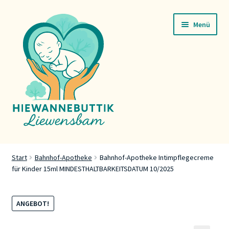
Zur
Zum
Menü
Navigation
Inhalt
springen
springen
Startsäit
Start
Bahnhof-Apotheke
Bahnhof-Apotheke Intimpflegecreme
für Kinder 15ml MINDESTHALTBARKEITSDATUM 10/2025
Servicer
Buttik
ANGEBOT!
Press