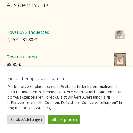
Aus dem Buttik
Toverlux Silhouettes
Preisspanne:
7,95
€
–
31,80
€
7,95 €
bis
Toverlux Lamp
31,80 €
89,95
€
Kichelcher op liewensbam.lu
Hoerbänner Wollwalk
Mir benotze Cookien op eiser Websäit fir Iech personaliséiert
29,00
€
Inhalter uweisen ze kënnen (z. B. Äre Wuerekuerf). Andeems Dir
op "All akzeptéieren" dréckt, gitt Dir Äert Averständnis fir
d'Platzéiere vun alle Cookien. Dréckt op "Cookie Astellungen" fir
eng méi präzis Astellung.
Cookie Astellungen
All akzeptéieren
0
Suche
Suchen