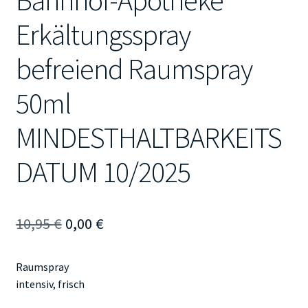
Bahnhof-Apotheke
Erkältungsspray
befreiend Raumspray
50ml
MINDESTHALTBARKEITS
DATUM 10/2025
Ursprünglicher
Aktueller
10,95
€
0,00
€
Preis
Preis
Raumspray
war:
ist:
intensiv, frisch
10,95 €
0,00 €.