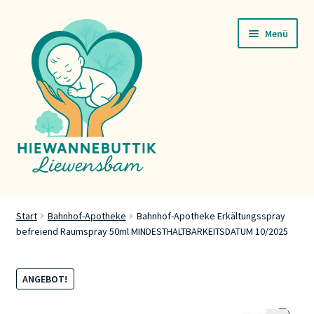
Zur
Zum
Menü
Navigation
Inhalt
springen
springen
Startsäit
Start
Bahnhof-Apotheke
Bahnhof-Apotheke Erkältungsspray
befreiend Raumspray 50ml MINDESTHALTBARKEITSDATUM 10/2025
Servicer
Buttik
ANGEBOT!
Press