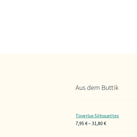
Aus dem Buttik
Toverlux Silhouettes
Preisspanne:
7,95
€
–
31,80
€
7,95 €