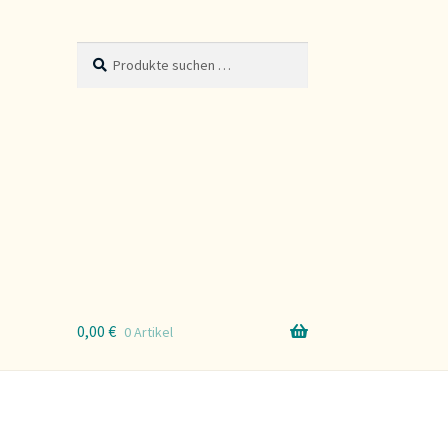
Suche
Suchen
nach:
0,00
€
0 Artikel