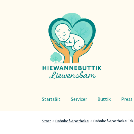
Zur
Zum
Navigation
Inhalt
springen
springen
Startsäit
Servicer
Buttik
Press
Start
Bahnhof-Apotheke
Bahnhof-Apotheke Erk