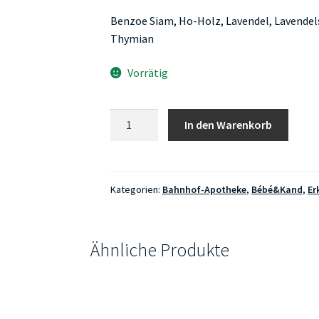
Benzoe Siam, Ho-Holz, Lavendel, Lavendelsa
Thymian
Vorrätig
Bahnhof-
In den Warenkorb
Apotheke
Erkältungsöl
wärmend
Raumduft
Kategorien:
Bahnhof-Apotheke
,
Bébé&Kand
,
Er
5ml
Menge
Ähnliche Produkte