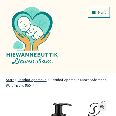
Zur
Zum
Menü
Navigation
Inhalt
springen
springen
Startsäit
Start
Bahnhof-Apotheke
Bahnhof-Apotheke Dusch&Shampoo
Waldfrische 500ml
Servicer
Buttik
Press
🔍