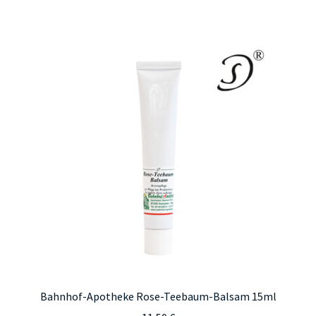
weist
mehrere
Varianten
auf.
Die
Optionen
können
auf
der
Produktseite
gewählt
werden
Bahnhof-Apotheke Rose-Teebaum-Balsam 15ml