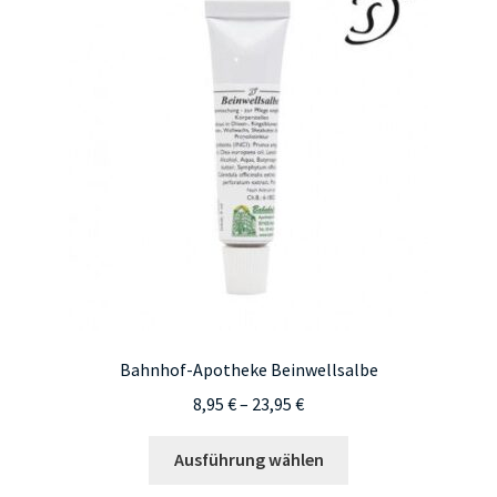
Bahnhof-Apotheke Beinwellsalbe
Preisspanne:
8,95
€
–
23,95
€
8,95 €
Dieses
bis
Ausführung wählen
Produkt
23,95 €