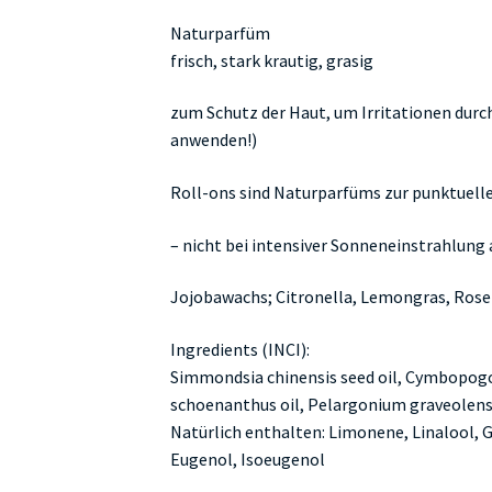
9,50 €
0,00 €.
Naturparfüm
frisch, stark krautig, grasig
zum Schutz der Haut, um Irritationen durc
anwenden!)
Roll-ons sind Naturparfüms zur punktuell
– nicht bei intensiver Sonneneinstrahlun
Jojobawachs; Citronella, Lemongras, Rosen
Ingredients (INCI):
Simmondsia chinensis seed oil, Cymbopog
schoenanthus oil, Pelargonium graveolens o
Natürlich enthalten: Limonene, Linalool, Ge
Eugenol, Isoeugenol