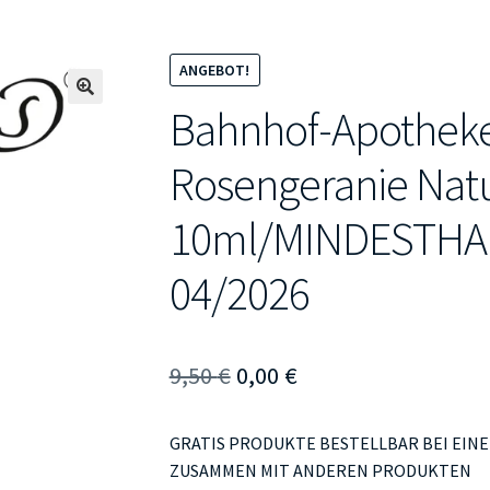
ANGEBOT!
Bahnhof-Apotheke 
🔍
Rosengeranie Natu
10ml/MINDESTHA
04/2026
Ursprünglicher
Aktueller
9,50
€
0,00
€
Preis
Preis
GRATIS PRODUKTE BESTELLBAR BEI EIN
war:
ist:
ZUSAMMEN MIT ANDEREN PRODUKTEN