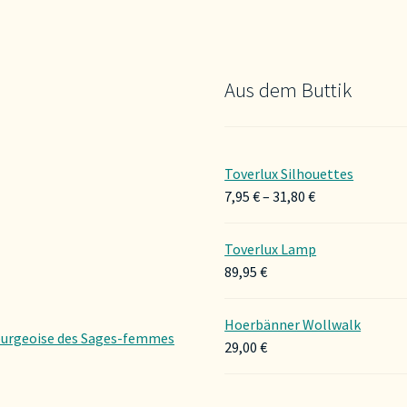
Aus dem Buttik
Toverlux Silhouettes
Preisspanne:
7,95
€
–
31,80
€
7,95 €
bis
Toverlux Lamp
31,80 €
89,95
€
Hoerbänner Wollwalk
urgeoise des Sages-femmes
29,00
€