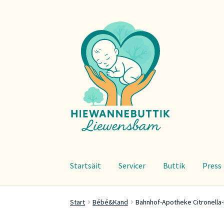
Zur
Zum
Navigation
Inhalt
springen
springen
Startsäit
Servicer
Buttik
Press
Start
Bébé&Kand
Bahnhof-Apotheke Citronella