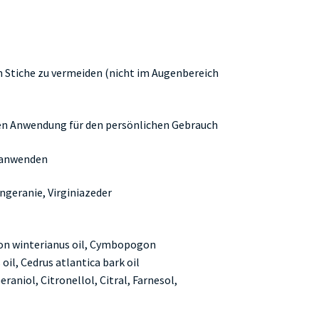
h Stiche zu vermeiden (nicht im Augenbereich
en Anwendung für den persönlichen Gebrauch
g anwenden
geranie, Virginiazeder
on winterianus oil, Cymbopogon
il, Cedrus atlantica bark oil
raniol, Citronellol, Citral, Farnesol,