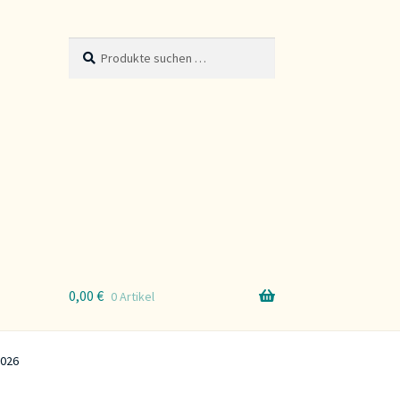
Suche
Suchen
nach:
0,00
€
0 Artikel
2026