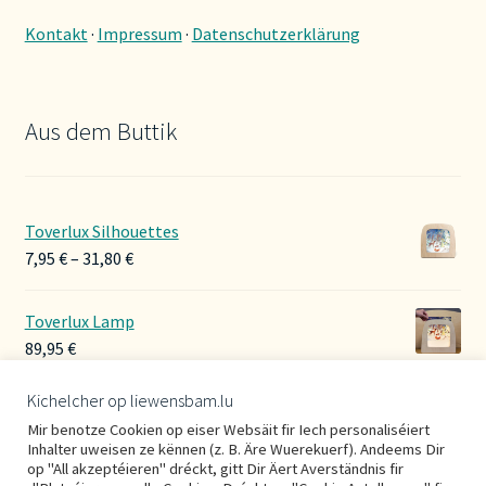
Kontakt
·
Impressum
·
Datenschutzerklärung
Aus dem Buttik
Toverlux Silhouettes
Preisspanne:
7,95
€
–
31,80
€
7,95 €
bis
Toverlux Lamp
31,80 €
89,95
€
Kichelcher op liewensbam.lu
Hoerbänner Wollwalk
Mir benotze Cookien op eiser Websäit fir Iech personaliséiert
29,00
€
Inhalter uweisen ze kënnen (z. B. Äre Wuerekuerf). Andeems Dir
op "All akzeptéieren" dréckt, gitt Dir Äert Averständnis fir