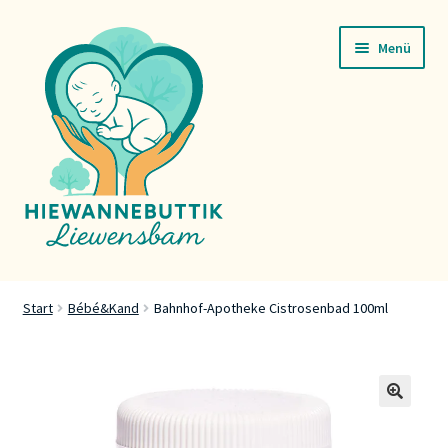
Zur
Zum
Menü
Navigation
Inhalt
springen
springen
Startsäit
Start
Bébé&Kand
Bahnhof-Apotheke Cistrosenbad 100ml
Servicer
Buttik
🔍
Press