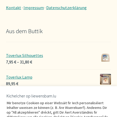
Kontakt
·
Impressum
·
Datenschutzerklärung
Aus dem Buttik
Toverlux Silhouettes
Preisspanne:
7,95
€
–
31,80
€
7,95 €
bis
Toverlux Lamp
31,80 €
89,95
€
Kichelcher op liewensbam.lu
Hoerbänner Wollwalk
Mir benotze Cookien op eiser Websäit fir Iech personaliséiert
29,00
€
Inhalter uweisen ze kënnen (z. B. Äre Wuerekuerf). Andeems Dir
op "All akzeptéieren" dréckt, gitt Dir Äert Averständnis fir