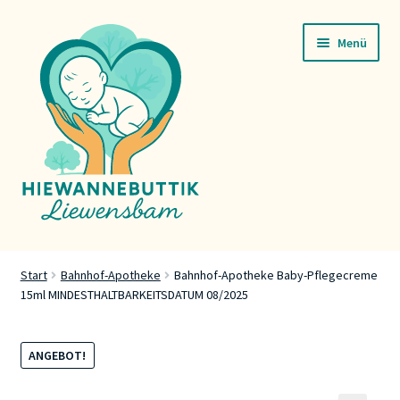
Zur
Zum
Menü
Navigation
Inhalt
springen
springen
Startsäit
Start
Bahnhof-Apotheke
Bahnhof-Apotheke Baby-Pflegecreme
15ml MINDESTHALTBARKEITSDATUM 08/2025
Servicer
Buttik
ANGEBOT!
Press