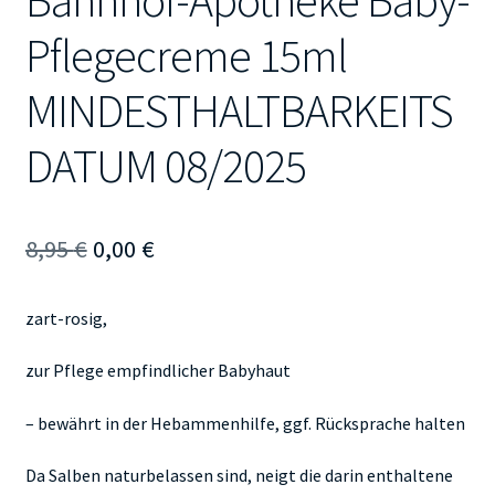
Bahnhof-Apotheke Baby-
Pflegecreme 15ml
MINDESTHALTBARKEITS
DATUM 08/2025
Ursprünglicher
Aktueller
8,95
€
0,00
€
Preis
Preis
zart-rosig,
war:
ist:
8,95 €
0,00 €.
zur Pflege empfindlicher Babyhaut
– bewährt in der Hebammenhilfe, ggf. Rücksprache halten
Da Salben naturbelassen sind, neigt die darin enthaltene