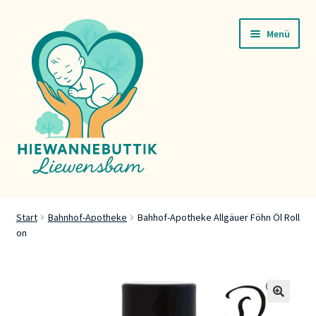
Zur
Zum
Menü
Navigation
Inhalt
springen
springen
Startsäit
Start
Bahnhof-Apotheke
Bahhof-Apotheke Allgäuer Föhn Öl Roll
on
Servicer
Buttik
Press
🔍