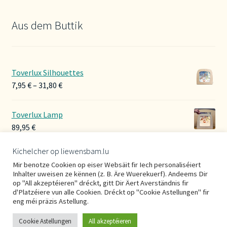
Aus dem Buttik
Toverlux Silhouettes
Preisspanne:
7,95
€
–
31,80
€
7,95 €
bis
Toverlux Lamp
31,80 €
89,95
€
Kichelcher op liewensbam.lu
Hoerbänner Wollwalk
Mir benotze Cookien op eiser Websäit fir Iech personaliséiert
29,00
€
Inhalter uweisen ze kënnen (z. B. Äre Wuerekuerf). Andeems Dir
op "All akzeptéieren" dréckt, gitt Dir Äert Averständnis fir
d'Platzéiere vun alle Cookien. Dréckt op "Cookie Astellungen" fir
eng méi präzis Astellung.
Cookie Astellungen
All akzeptéieren
0