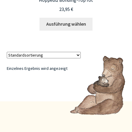
23,95
€
Dieses
Ausführung wählen
Produkt
weist
mehrere
Varianten
auf.
Die
Einzelnes Ergebnis wird angezeigt
Optionen
können
auf
der
Produktseite
gewählt
werden