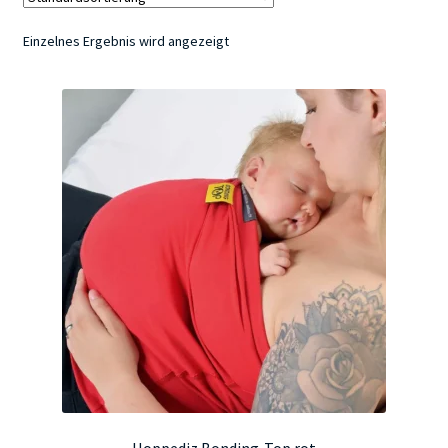
Einzelnes Ergebnis wird angezeigt
Kontakt
Hoppediz Bonding-Top rot