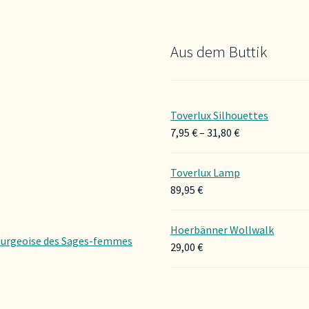
Aus dem Buttik
Toverlux Silhouettes
Preisspanne:
7,95
€
–
31,80
€
7,95 €
bis
Toverlux Lamp
31,80 €
89,95
€
Hoerbänner Wollwalk
urgeoise des Sages-femmes
29,00
€