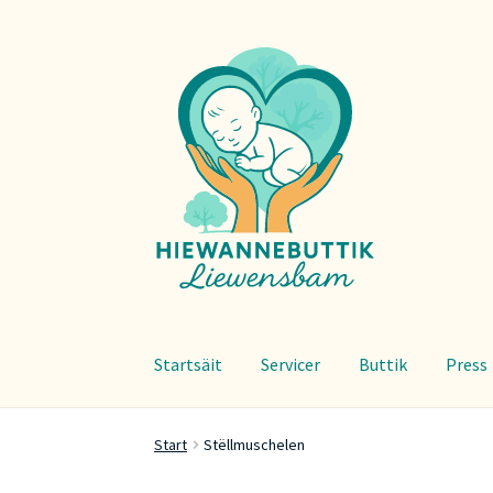
Zur
Zum
Navigation
Inhalt
springen
springen
Startsäit
Servicer
Buttik
Press
Start
Stëllmuschelen