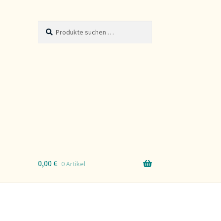
Suche
Suchen
nach:
0,00
€
0 Artikel