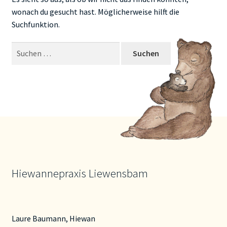
wonach du gesucht hast. Möglicherweise hilft die
Kontakt
Suchfunktion.
Suche
nach:
Hiewannepraxis Liewensbam
Laure Baumann, Hiewan